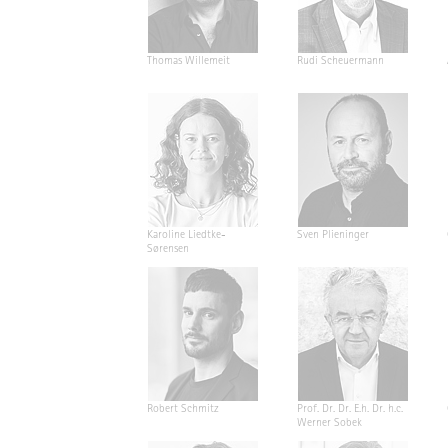
Thomas Willemeit
Rudi Scheuermann
Karoline Liedtke-
Sven Plieninger
Sørensen
Robert Schmitz
Prof. Dr. Dr. E.h. Dr. h.c.
Werner Sobek