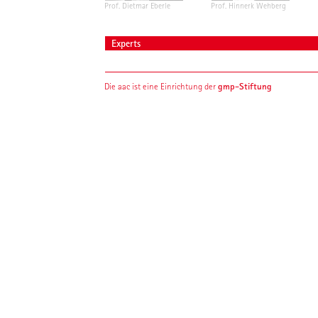
Prof. Dietmar Eberle
Prof. Hinnerk Wehberg
Experts
gmp-Stiftung
Die aac ist eine Einrichtung der