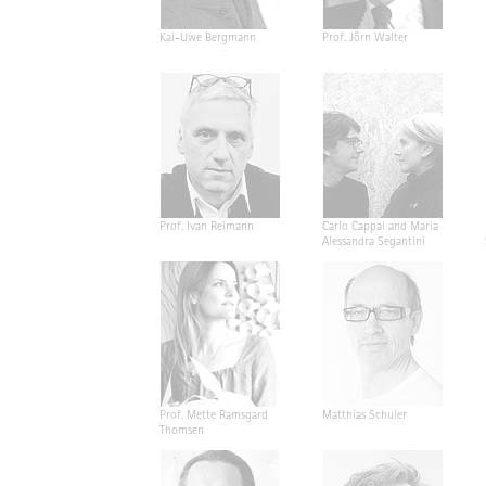
Kai-Uwe Bergmann
Prof. Jörn Walter
Prof. Ivan Reimann
Carlo Cappai and Maria
Alessandra Segantini
Prof. Mette Ramsgard
Matthias Schuler
Thomsen