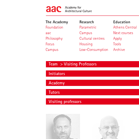
The Academy
Research
Education
Foundation
Parametric
Athens Central
aac
Campus
Next courses
Philosophy
Cultural centres
Apply
Focus
Housing
Tools
Campus
Low-Consumption
Archive
Team
> Visiting Professors
Initiators
Academy
Tutors
Visiting professors