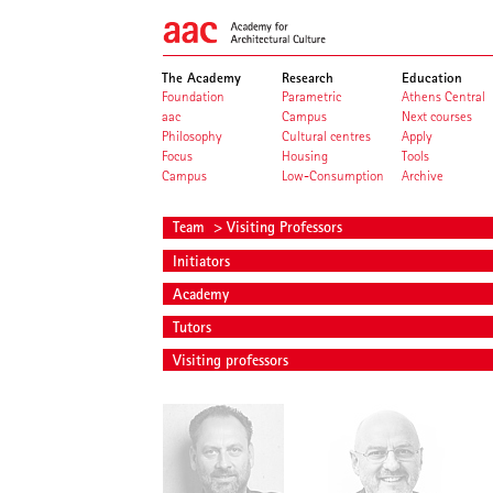
The Academy
Research
Education
Foundation
Parametric
Athens Central
aac
Campus
Next courses
Philosophy
Cultural centres
Apply
Focus
Housing
Tools
Campus
Low-Consumption
Archive
Team
> Visiting Professors
Initiators
Academy
Tutors
Visiting professors