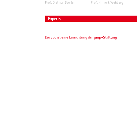
Prof. Dietmar Eberle
Prof. Hinnerk Wehberg
Experts
gmp-Stiftung
Die aac ist eine Einrichtung der