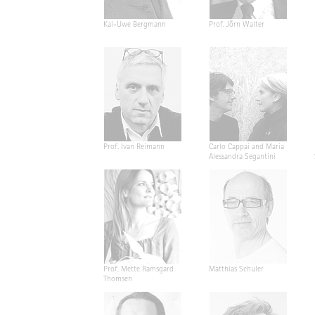
Kai-Uwe Bergmann
Prof. Jörn Walter
Prof. Ivan Reimann
Carlo Cappai and Maria
Alessandra Segantini
Prof. Mette Ramsgard
Matthias Schuler
Thomsen