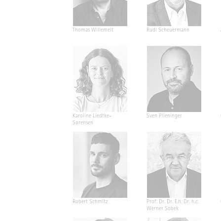
Thomas Willemeit
Rudi Scheuermann
Karoline Liedtke-
Sven Plieninger
Sørensen
Robert Schmitz
Prof. Dr. Dr. E.h. Dr. h.c.
Werner Sobek