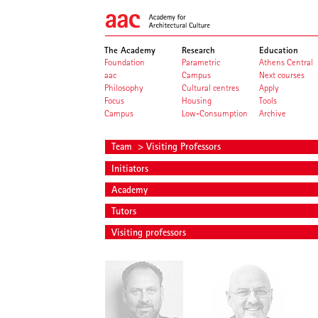
The Academy
Research
Education
Foundation
Parametric
Athens Central
aac
Campus
Next courses
Philosophy
Cultural centres
Apply
Focus
Housing
Tools
Campus
Low-Consumption
Archive
Team
> Visiting Professors
Initiators
Academy
Tutors
Visiting professors