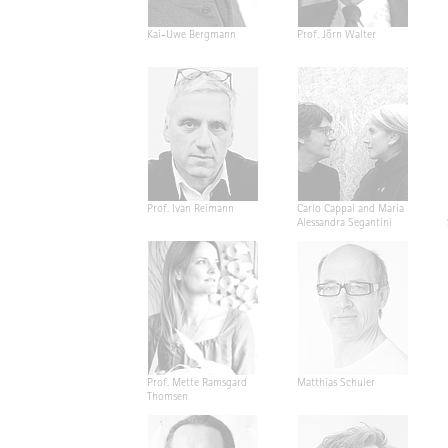
Kai-Uwe Bergmann
Prof. Jörn Walter
Prof. Ivan Reimann
Carlo Cappai and Maria
Alessandra Segantini
Prof. Mette Ramsgard
Matthias Schuler
Thomsen