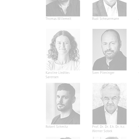
Thomas Willemeit
Rudi Scheuermann
Karoline Liedtke-
Sven Plieninger
Sørensen
Robert Schmitz
Prof. Dr. Dr. E.h. Dr. h.c.
Werner Sobek