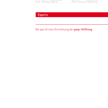
Prof. Dietmar Eberle
Prof. Hinnerk Wehberg
Experts
gmp-Stiftung
Die aac ist eine Einrichtung der