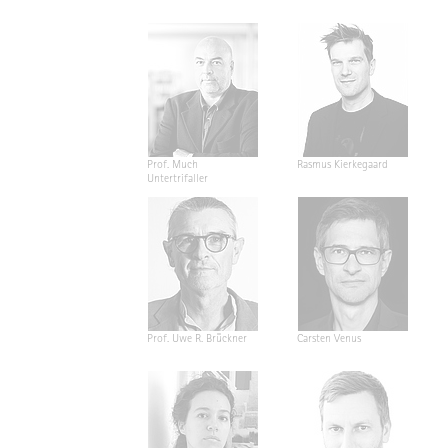
Prof. Much
Rasmus Kierkegaard
Untertrifaller
Prof. Uwe R. Brückner
Carsten Venus