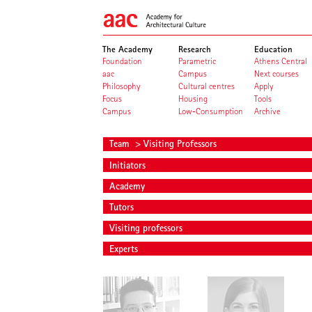
The Academy
Research
Education
Foundation
Parametric
Athens Central
aac
Campus
Next courses
Philosophy
Cultural centres
Apply
Focus
Housing
Tools
Campus
Low-Consumption
Archive
Team
> Visiting Professors
Initiators
Academy
Tutors
Visiting professors
Experts