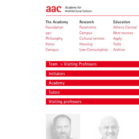
The Academy
Research
Education
Foundation
Parametric
Athens Central
aac
Campus
Next courses
Philosophy
Cultural centres
Apply
Focus
Housing
Tools
Campus
Low-Consumption
Archive
Team
> Visiting Professors
Initiators
Academy
Tutors
Visiting professors