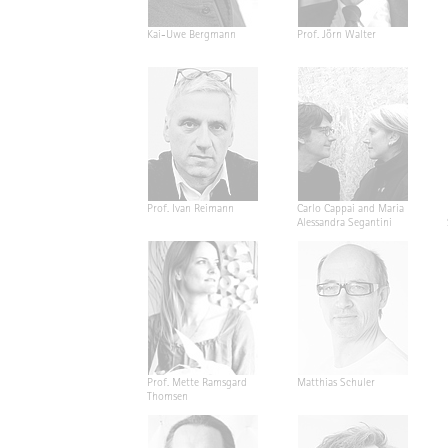
Kai-Uwe Bergmann
Prof. Jörn Walter
Prof. Ivan Reimann
Carlo Cappai and Maria
Alessandra Segantini
Prof. Mette Ramsgard
Matthias Schuler
Thomsen