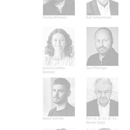
Thomas Willemeit
Rudi Scheuermann
Karoline Liedtke-
Sven Plieninger
Sørensen
Robert Schmitz
Prof. Dr. Dr. E.h. Dr. h.c.
Werner Sobek