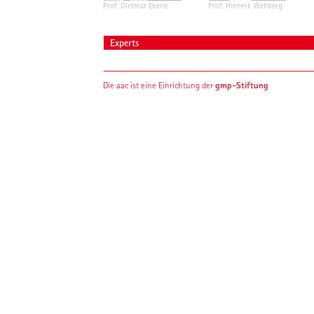
Prof. Dietmar Eberle
Prof. Hinnerk Wehberg
Experts
gmp-Stiftung
Die aac ist eine Einrichtung der