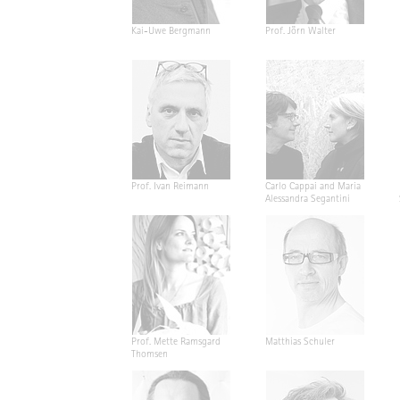
Kai-Uwe Bergmann
Prof. Jörn Walter
Prof. Ivan Reimann
Carlo Cappai and Maria
Alessandra Segantini
Prof. Mette Ramsgard
Matthias Schuler
Thomsen