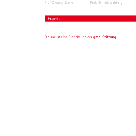
Prof. Dietmar Eberle
Prof. Hinnerk Wehberg
Experts
gmp-Stiftung
Die aac ist eine Einrichtung der