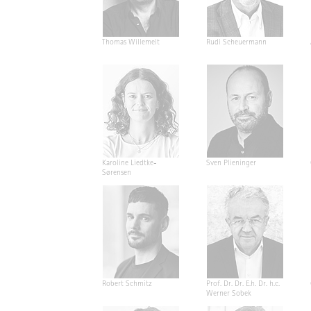
Thomas Willemeit
Rudi Scheuermann
Karoline Liedtke-
Sven Plieninger
Sørensen
Robert Schmitz
Prof. Dr. Dr. E.h. Dr. h.c.
Werner Sobek