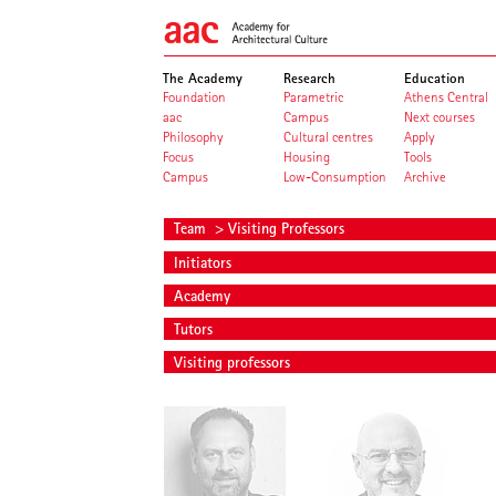
The Academy
Research
Education
Foundation
Parametric
Athens Central
aac
Campus
Next courses
Philosophy
Cultural centres
Apply
Focus
Housing
Tools
Campus
Low-Consumption
Archive
Team
> Visiting Professors
Initiators
Academy
Tutors
Visiting professors