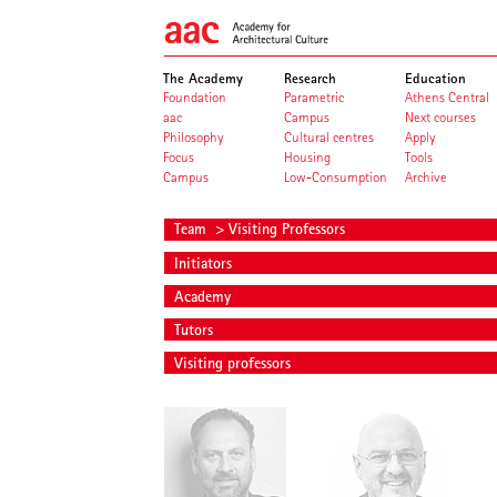
The Academy
Research
Education
Foundation
Parametric
Athens Central
aac
Campus
Next courses
Philosophy
Cultural centres
Apply
Focus
Housing
Tools
Campus
Low-Consumption
Archive
Team
> Visiting Professors
Initiators
Academy
Tutors
Visiting professors