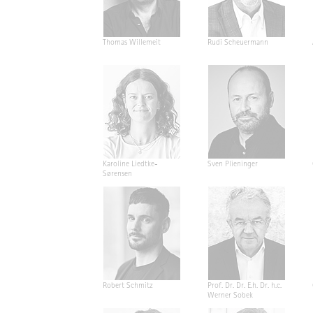
Thomas Willemeit
Rudi Scheuermann
Karoline Liedtke-
Sven Plieninger
Sørensen
Robert Schmitz
Prof. Dr. Dr. E.h. Dr. h.c.
Werner Sobek