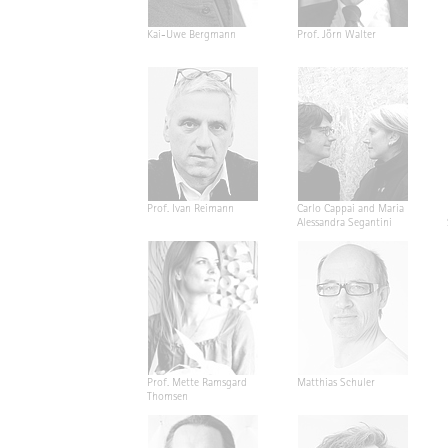
Kai-Uwe Bergmann
Prof. Jörn Walter
Prof. Ivan Reimann
Carlo Cappai and Maria
Alessandra Segantini
Prof. Mette Ramsgard
Matthias Schuler
Thomsen