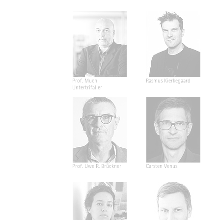
Prof. Much
Rasmus Kierkegaard
Untertrifaller
Prof. Uwe R. Brückner
Carsten Venus