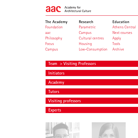
The Academy
Research
Education
Foundation
Parametric
Athens Central
aac
Campus
Next courses
Philosophy
Cultural centres
Apply
Focus
Housing
Tools
Campus
Low-Consumption
Archive
Team
> Visiting Professors
Initiators
Academy
Tutors
Visiting professors
Experts