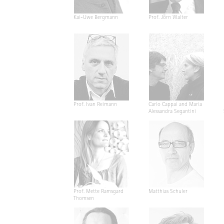
Kai-Uwe Bergmann
Prof. Jörn Walter
Prof. Ivan Reimann
Carlo Cappai and Maria
Alessandra Segantini
Prof. Mette Ramsgard
Matthias Schuler
Thomsen