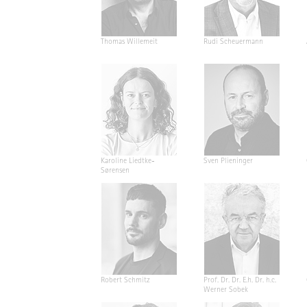
Thomas Willemeit
Rudi Scheuermann
Karoline Liedtke-
Sven Plieninger
Sørensen
Robert Schmitz
Prof. Dr. Dr. E.h. Dr. h.c.
Werner Sobek