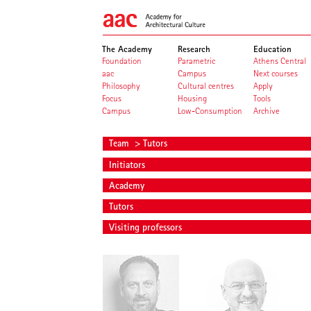
The Academy
Research
Education
Foundation
Parametric
Athens Central
aac
Campus
Next courses
Philosophy
Cultural centres
Apply
Focus
Housing
Tools
Campus
Low-Consumption
Archive
Team
> Tutors
Initiators
Academy
Tutors
Visiting professors