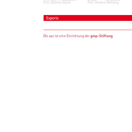
Prof. Dietmar Eberle
Prof. Hinnerk Wehberg
Experts
gmp-Stiftung
Die aac ist eine Einrichtung der