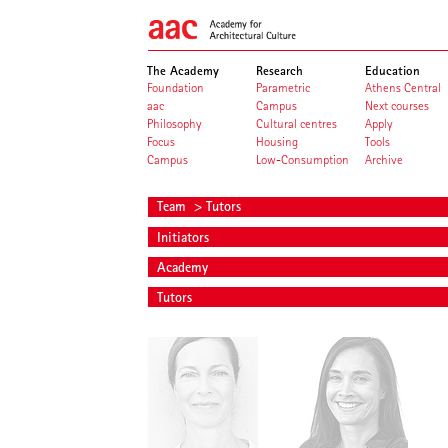
The Academy
Research
Education
Foundation
Parametric
Athens Central
aac
Campus
Next courses
Philosophy
Cultural centres
Apply
Focus
Housing
Tools
Campus
Low-Consumption
Archive
Team
> Tutors
Initiators
Academy
Tutors