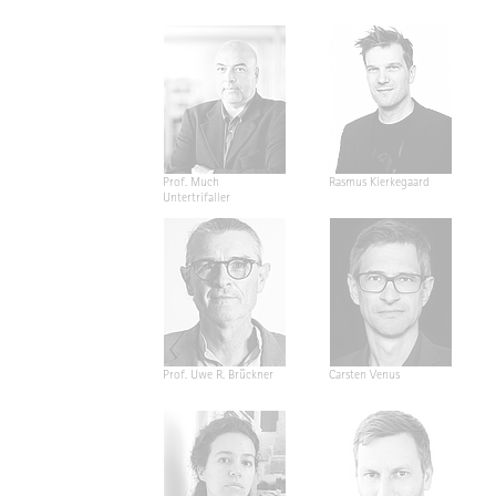
Prof. Much
Rasmus Kierkegaard
Untertrifaller
Prof. Uwe R. Brückner
Carsten Venus