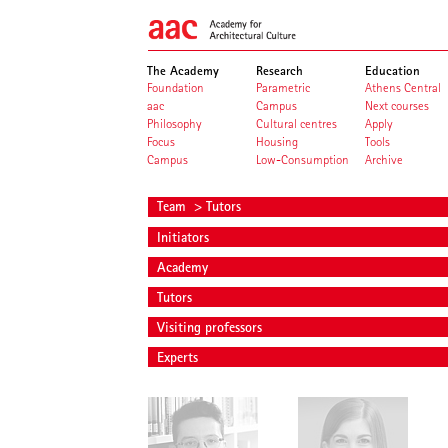
The Academy
Research
Education
Foundation
Parametric
Athens Central
aac
Campus
Next courses
Philosophy
Cultural centres
Apply
Focus
Housing
Tools
Campus
Low-Consumption
Archive
Team
> Tutors
Initiators
Academy
Tutors
Visiting professors
Experts