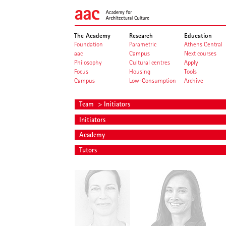
The Academy
Research
Education
Foundation
Parametric
Athens Central
aac
Campus
Next courses
Philosophy
Cultural centres
Apply
Focus
Housing
Tools
Campus
Low-Consumption
Archive
Team
> Initiators
Initiators
Academy
Tutors