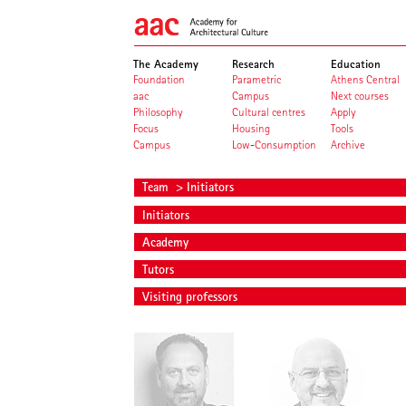
The Academy
Research
Education
Foundation
Parametric
Athens Central
aac
Campus
Next courses
Philosophy
Cultural centres
Apply
Focus
Housing
Tools
Campus
Low-Consumption
Archive
Team
> Initiators
Initiators
Academy
Tutors
Visiting professors