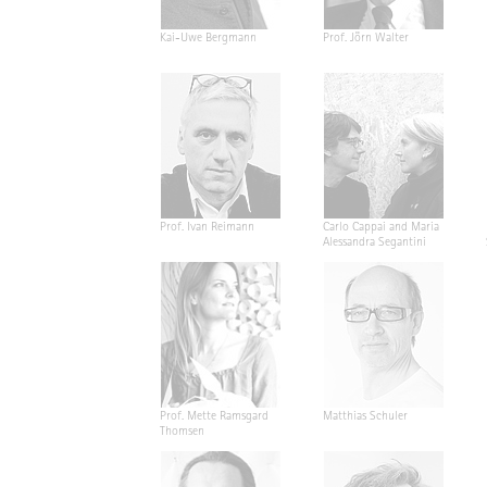
Kai-Uwe Bergmann
Prof. Jörn Walter
Prof. Ivan Reimann
Carlo Cappai and Maria
Alessandra Segantini
Prof. Mette Ramsgard
Matthias Schuler
Thomsen