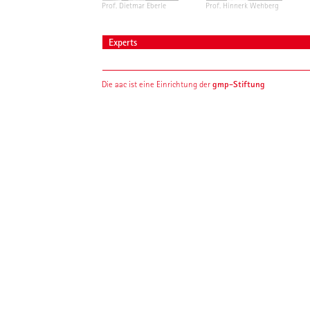
Prof. Dietmar Eberle
Prof. Hinnerk Wehberg
Experts
gmp-Stiftung
Die aac ist eine Einrichtung der