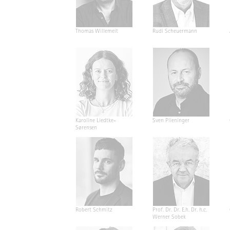
Thomas Willemeit
Rudi Scheuermann
Karoline Liedtke-
Sven Plieninger
Sørensen
Robert Schmitz
Prof. Dr. Dr. E.h. Dr. h.c.
Werner Sobek