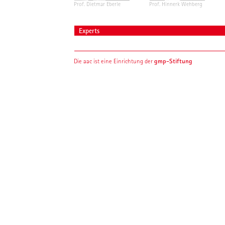
Prof. Dietmar Eberle
Prof. Hinnerk Wehberg
Experts
gmp-Stiftung
Die aac ist eine Einrichtung der