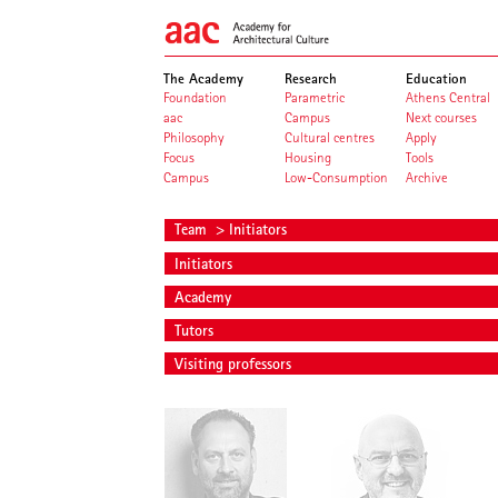
The Academy
Research
Education
Foundation
Parametric
Athens Central
aac
Campus
Next courses
Philosophy
Cultural centres
Apply
Focus
Housing
Tools
Campus
Low-Consumption
Archive
Team
> Initiators
Initiators
Academy
Tutors
Visiting professors