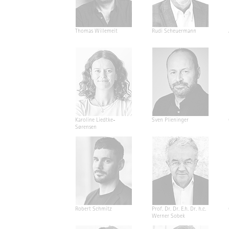
Thomas Willemeit
Rudi Scheuermann
Karoline Liedtke-
Sven Plieninger
Sørensen
Robert Schmitz
Prof. Dr. Dr. E.h. Dr. h.c.
Werner Sobek