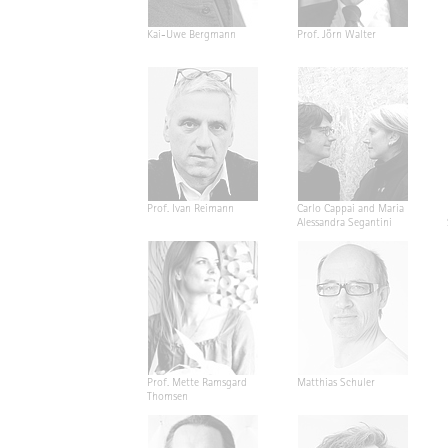
Kai-Uwe Bergmann
Prof. Jörn Walter
Prof. Ivan Reimann
Carlo Cappai and Maria
Alessandra Segantini
Prof. Mette Ramsgard
Matthias Schuler
Thomsen