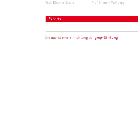
Prof. Dietmar Eberle
Prof. Hinnerk Wehberg
Experts
gmp-Stiftung
Die aac ist eine Einrichtung der