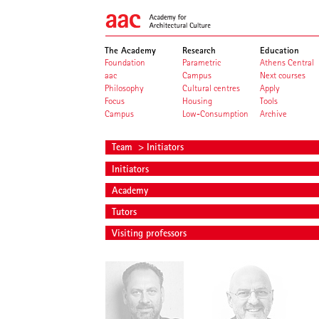
The Academy
Research
Education
Foundation
Parametric
Athens Central
aac
Campus
Next courses
Philosophy
Cultural centres
Apply
Focus
Housing
Tools
Campus
Low-Consumption
Archive
Team
> Initiators
Initiators
Academy
Tutors
Visiting professors