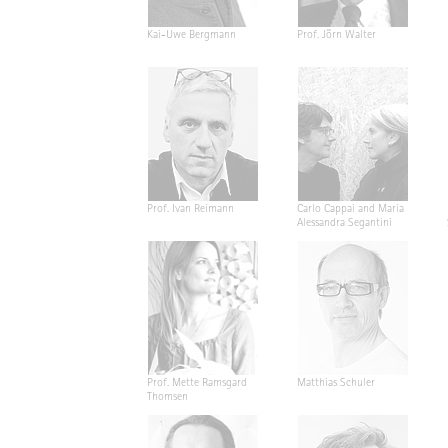
Kai-Uwe Bergmann
Prof. Jörn Walter
Prof. Ivan Reimann
Carlo Cappai and Maria
Alessandra Segantini
Prof. Mette Ramsgard
Matthias Schuler
Thomsen