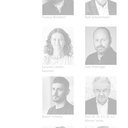
Thomas Willemeit
Rudi Scheuermann
Karoline Liedtke-
Sven Plieninger
Sørensen
Robert Schmitz
Prof. Dr. Dr. E.h. Dr. h.c.
Werner Sobek