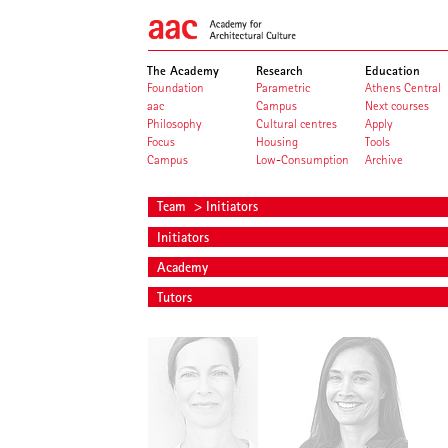
The Academy
Research
Education
Foundation
Parametric
Athens Central
aac
Campus
Next courses
Philosophy
Cultural centres
Apply
Focus
Housing
Tools
Campus
Low-Consumption
Archive
Team
> Initiators
Initiators
Academy
Tutors