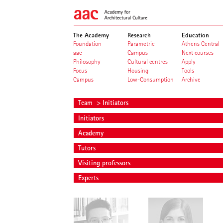
The Academy
Research
Education
Foundation
Parametric
Athens Central
aac
Campus
Next courses
Philosophy
Cultural centres
Apply
Focus
Housing
Tools
Campus
Low-Consumption
Archive
Team
> Initiators
Initiators
Academy
Tutors
Visiting professors
Experts