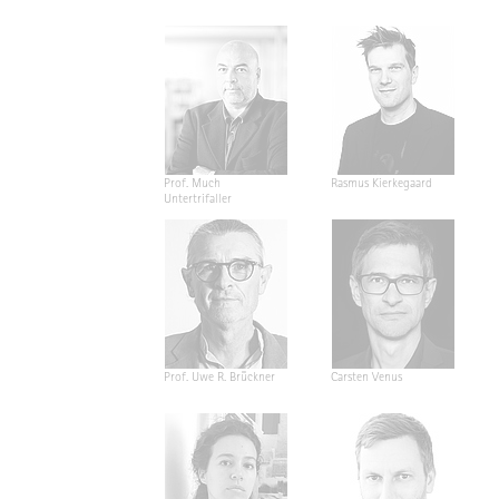
Prof. Much
Rasmus Kierkegaard
Untertrifaller
Prof. Uwe R. Brückner
Carsten Venus