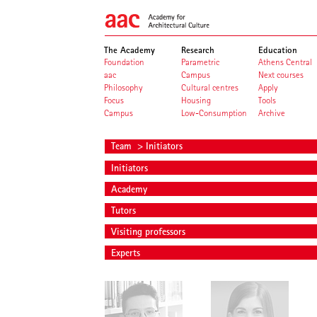
The Academy
Research
Education
Foundation
Parametric
Athens Central
aac
Campus
Next courses
Philosophy
Cultural centres
Apply
Focus
Housing
Tools
Campus
Low-Consumption
Archive
Team
> Initiators
Initiators
Academy
Tutors
Visiting professors
Experts