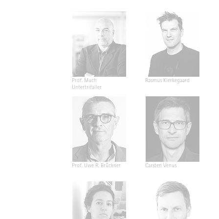
Prof. Much
Rasmus Kierkegaard
Untertrifaller
Prof. Uwe R. Brückner
Carsten Venus