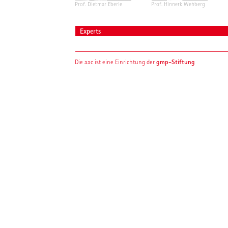
Prof. Dietmar Eberle
Prof. Hinnerk Wehberg
Experts
gmp-Stiftung
Die aac ist eine Einrichtung der