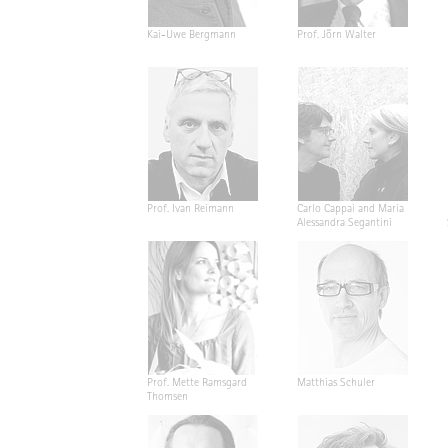
Kai-Uwe Bergmann
Prof. Jörn Walter
Prof. Ivan Reimann
Carlo Cappai and Maria
Alessandra Segantini
Prof. Mette Ramsgard
Matthias Schuler
Thomsen