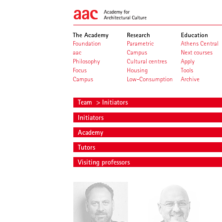
The Academy
Research
Education
Foundation
Parametric
Athens Central
aac
Campus
Next courses
Philosophy
Cultural centres
Apply
Focus
Housing
Tools
Campus
Low-Consumption
Archive
Team
> Initiators
Initiators
Academy
Tutors
Visiting professors