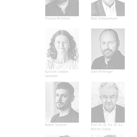
Thomas Willemeit
Rudi Scheuermann
Karoline Liedtke-
Sven Plieninger
Sørensen
Robert Schmitz
Prof. Dr. Dr. E.h. Dr. h.c.
Werner Sobek