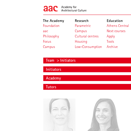
The Academy
Research
Education
Foundation
Parametric
Athens Central
aac
Campus
Next courses
Philosophy
Cultural centres
Apply
Focus
Housing
Tools
Campus
Low-Consumption
Archive
Team
> Initiators
Initiators
Academy
Tutors