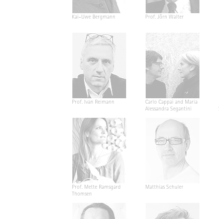
Kai-Uwe Bergmann
Prof. Jörn Walter
Prof. Ivan Reimann
Carlo Cappai and Maria
Alessandra Segantini
Prof. Mette Ramsgard
Matthias Schuler
Thomsen