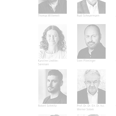
Thomas Willemeit
Rudi Scheuermann
Karoline Liedtke-
Sven Plieninger
Sørensen
Robert Schmitz
Prof. Dr. Dr. E.h. Dr. h.c.
Werner Sobek