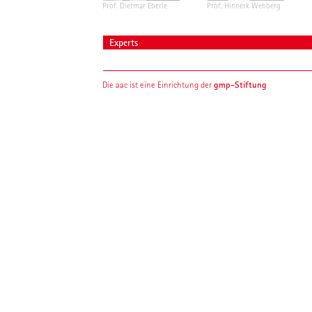
Prof. Dietmar Eberle
Prof. Hinnerk Wehberg
Experts
gmp-Stiftung
Die aac ist eine Einrichtung der