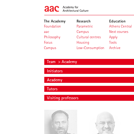
The Academy
Research
Education
Foundation
Parametric
Athens Central
aac
Campus
Next courses
Philosophy
Cultural centres
Apply
Focus
Housing
Tools
Campus
Low-Consumption
Archive
Team
> Academy
Initiators
Academy
Tutors
Visiting professors