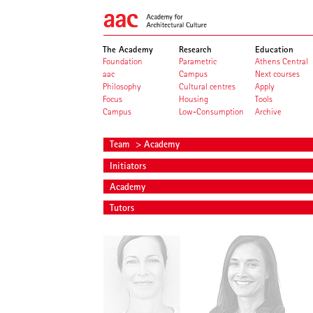
The Academy
Research
Education
Foundation
Parametric
Athens Central
aac
Campus
Next courses
Philosophy
Cultural centres
Apply
Focus
Housing
Tools
Campus
Low-Consumption
Archive
Team
> Academy
Initiators
Academy
Tutors