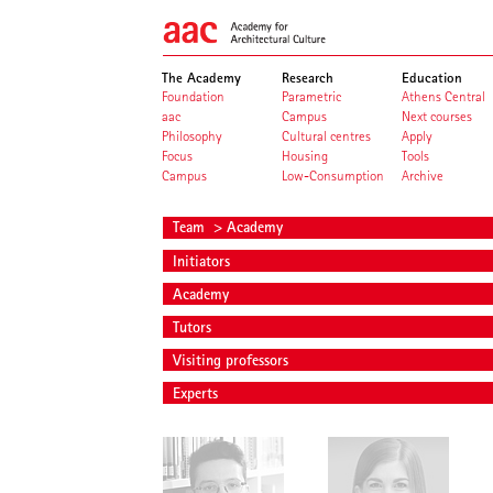
The Academy
Research
Education
Foundation
Parametric
Athens Central
aac
Campus
Next courses
Philosophy
Cultural centres
Apply
Focus
Housing
Tools
Campus
Low-Consumption
Archive
Team
> Academy
Initiators
Academy
Tutors
Visiting professors
Experts