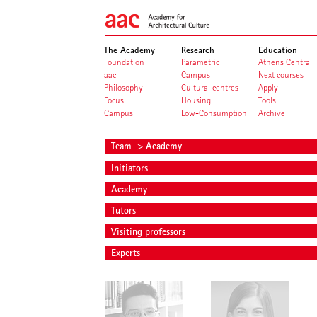
The Academy
Research
Education
Foundation
Parametric
Athens Central
aac
Campus
Next courses
Philosophy
Cultural centres
Apply
Focus
Housing
Tools
Campus
Low-Consumption
Archive
Team
> Academy
Initiators
Academy
Tutors
Visiting professors
Experts