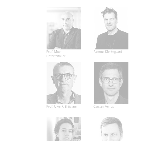
Prof. Much
Rasmus Kierkegaard
Untertrifaller
Prof. Uwe R. Brückner
Carsten Venus