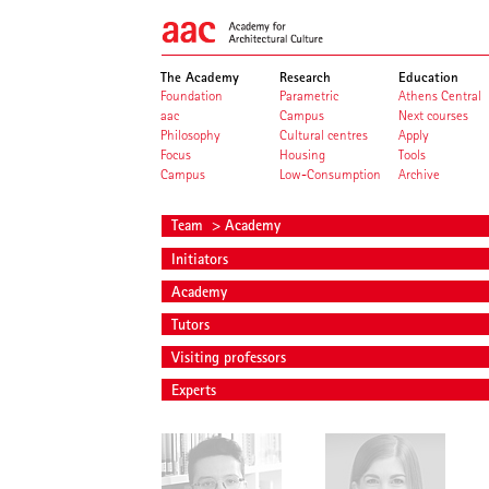
The Academy
Research
Education
Foundation
Parametric
Athens Central
aac
Campus
Next courses
Philosophy
Cultural centres
Apply
Focus
Housing
Tools
Campus
Low-Consumption
Archive
Team
> Academy
Initiators
Academy
Tutors
Visiting professors
Experts