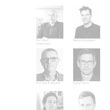
Prof. Much
Rasmus Kierkegaard
Untertrifaller
Prof. Uwe R. Brückner
Carsten Venus