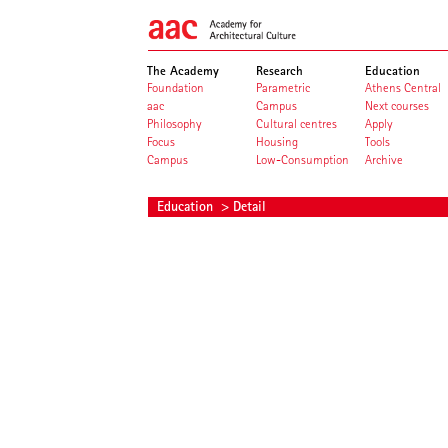
The Academy
Research
Education
Foundation
Parametric
Athens Central
aac
Campus
Next courses
Philosophy
Cultural centres
Apply
Focus
Housing
Tools
Campus
Low-Consumption
Archive
Education
> Detail