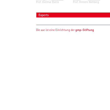
Prof. Dietmar Eberle
Prof. Hinnerk Wehberg
Experts
gmp-Stiftung
Die aac ist eine Einrichtung der