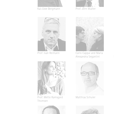
Kai-Uwe Bergmann
Prof. Jörn Walter
Prof. Ivan Reimann
Carlo Cappai and Maria
Alessandra Segantini
Prof. Mette Ramsgard
Matthias Schuler
Thomsen