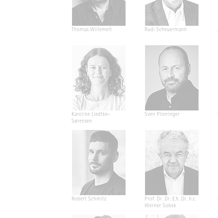
Thomas Willemeit
Rudi Scheuermann
Karoline Liedtke-
Sven Plieninger
Sørensen
Robert Schmitz
Prof. Dr. Dr. E.h. Dr. h.c.
Werner Sobek