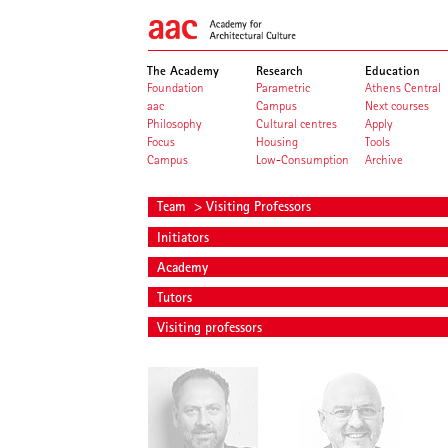
The Academy
Research
Education
Foundation
Parametric
Athens Central
aac
Campus
Next courses
Philosophy
Cultural centres
Apply
Focus
Housing
Tools
Campus
Low-Consumption
Archive
Team
> Visiting Professors
Initiators
Academy
Tutors
Visiting professors