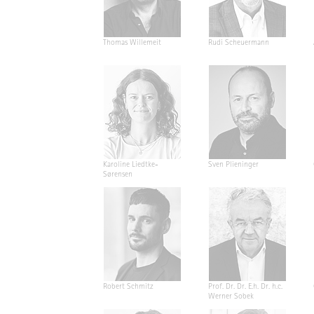
Thomas Willemeit
Rudi Scheuermann
Karoline Liedtke-
Sven Plieninger
Sørensen
Robert Schmitz
Prof. Dr. Dr. E.h. Dr. h.c.
Werner Sobek