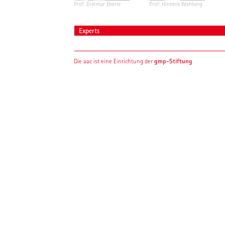
Prof. Dietmar Eberle
Prof. Hinnerk Wehberg
Experts
gmp-Stiftung
Die aac ist eine Einrichtung der