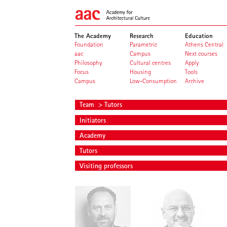
The Academy
Research
Education
Foundation
Parametric
Athens Central
aac
Campus
Next courses
Philosophy
Cultural centres
Apply
Focus
Housing
Tools
Campus
Low-Consumption
Archive
Team
> Tutors
Initiators
Academy
Tutors
Visiting professors