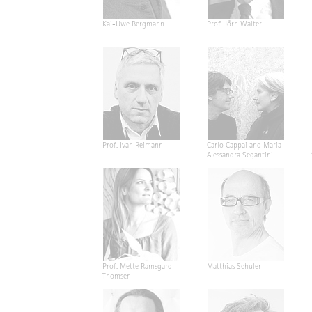
Kai-Uwe Bergmann
Prof. Jörn Walter
Prof. Ivan Reimann
Carlo Cappai and Maria
Alessandra Segantini
Prof. Mette Ramsgard
Matthias Schuler
Thomsen