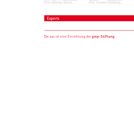
Prof. Dietmar Eberle
Prof. Hinnerk Wehberg
Experts
gmp-Stiftung
Die aac ist eine Einrichtung der