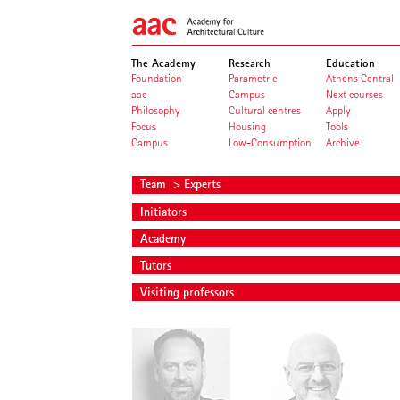
The Academy
Research
Education
Foundation
Parametric
Athens Central
aac
Campus
Next courses
Philosophy
Cultural centres
Apply
Focus
Housing
Tools
Campus
Low-Consumption
Archive
Team
> Experts
Initiators
Academy
Tutors
Visiting professors