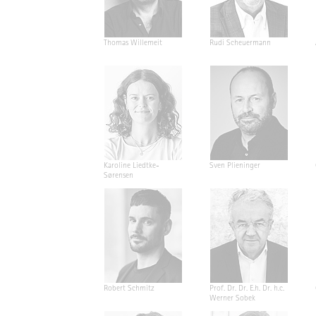
Thomas Willemeit
Rudi Scheuermann
Karoline Liedtke-
Sven Plieninger
Sørensen
Robert Schmitz
Prof. Dr. Dr. E.h. Dr. h.c.
Werner Sobek