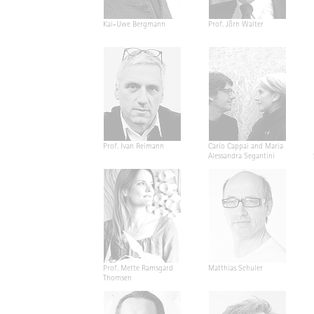
Kai-Uwe Bergmann
Prof. Jörn Walter
Prof. Ivan Reimann
Carlo Cappai and Maria
Alessandra Segantini
Prof. Mette Ramsgard
Matthias Schuler
Thomsen